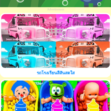
Advertisement
รถโรงเรียนสีสันสดใส