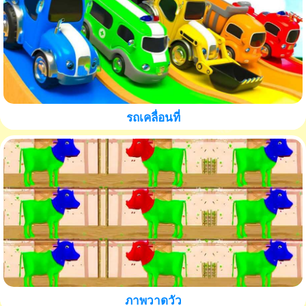
รถเคลื่อนที่
ภาพวาดวัว