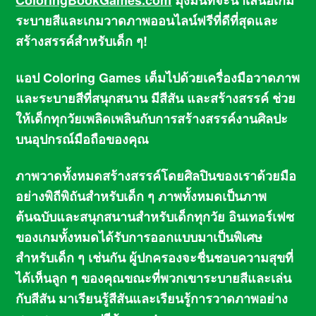
ระบายสีและเกมวาดภาพออนไลน์ฟรีที่ดีที่สุดและ
สร้างสรรค์สำหรับเด็ก ๆ!
แอป Coloring Games เต็มไปด้วยเครื่องมือวาดภาพ
และระบายสีที่สนุกสนาน มีสีสัน และสร้างสรรค์ ช่วย
ให้เด็กทุกวัยเพลิดเพลินกับการสร้างสรรค์งานศิลปะ
บนอุปกรณ์มือถือของคุณ
ภาพวาดทั้งหมดสร้างสรรค์โดยศิลปินของเราด้วยมือ
อย่างพิถีพิถันสำหรับเด็ก ๆ ภาพทั้งหมดเป็นภาพ
ต้นฉบับและสนุกสนานสำหรับเด็กทุกวัย อินเทอร์เฟซ
ของเกมทั้งหมดได้รับการออกแบบมาเป็นพิเศษ
สำหรับเด็ก ๆ เช่นกัน ผู้ปกครองจะชื่นชอบความสุขที่
ได้เห็นลูก ๆ ของคุณขณะที่พวกเขาระบายสีและเล่น
กับสีสัน มาเรียนรู้สีสันและเรียนรู้การวาดภาพอย่าง