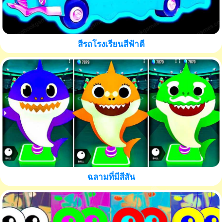
สีรถโรงเรียนสีฟ้าดี
ฉลามที่มีสีสัน