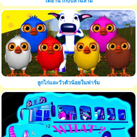
ไดอาน่ากับปลาฉลาม
ลูกไก่และวัวตัวน้อยในฟาร์ม