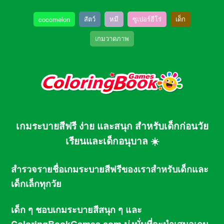
สัตว์
หมี
ซูเปอร์ฮีโร่
เด็ก
cocomelon
เกมวาดภาพ
เกมระบายสีฟรี ง่าย และสนุก สำหรับเด็กก่อนวัย
เรียนและเด็กอนุบาล ☀️
สำรวจรายชื่อเกมระบายสีฟรีของเราสำหรับเด็กและ
เด็กเล็กทุกวัย
เด็ก ๆ ชอบเกมระบายสีสนุก ๆ และ
ColoringBookGames.com
มุ่งมั่นที่จะนำเสนอเกม