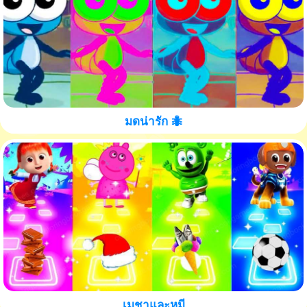
มดน่ารัก 🐜
เมชาและหมี