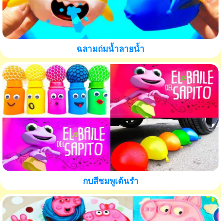
ฉลามถ่มน้ำลายน้ำ
กบสีชมพูเต้นรำ