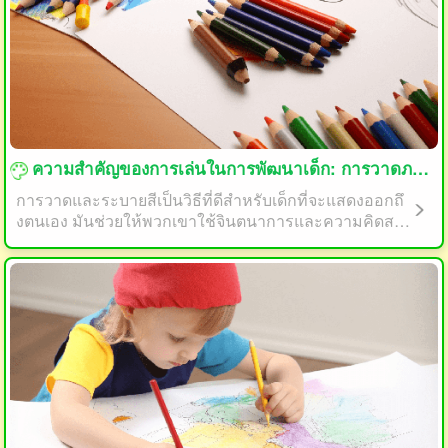
กำลังโหลด...
ความสำคัญของการเล่นในการพัฒนาเด็ก: การวาดภาพและเคล็ดลับการสีสามารถช่วยในการพัฒนา
การวาดและระบายสีเป็นวิธีที่ดีสำหรับเด็กที่จะแสดงออกถึ
งตนเอง มันช่วยให้พวกเขาใช้จินตนาการและความคิดสร้
างสรรค์เพื่อสร้างสิ่งที่ไม่เหมือนใคร รูปแบบเกมนี้ยังช่วยใ
ห้เด็กพัฒนาฝีมือด้านสมองเล็ก ๆ การถือดินสอหรือดินสอแ
ละปรับจัดตำแหน่งบนกระดาษช่วยปรับปรุงประสาทตาแล
ะมือ ความแข็งแรงของนิ้วและความชำนาญในการใช้มือ