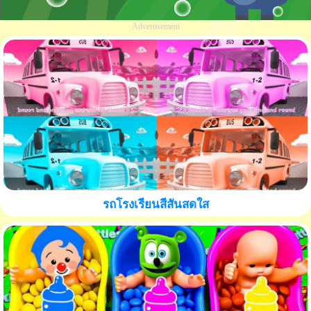
Advertisement
รถโรงเรียนสีสันสดใส