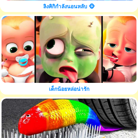
ลิงคิกิกำลังนอนหลับ 🐵
เด็กน้อยหล่อน่ารัก