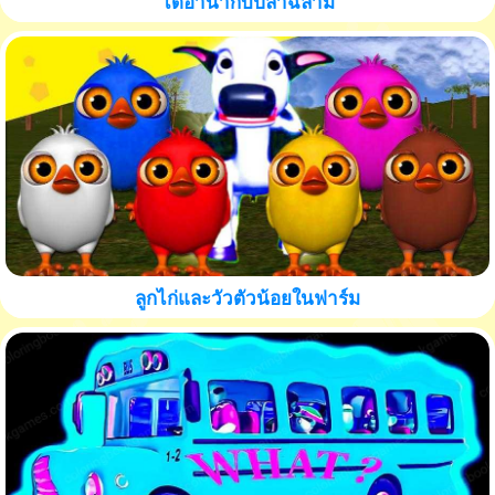
ไดอาน่ากับปลาฉลาม
ลูกไก่และวัวตัวน้อยในฟาร์ม