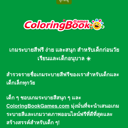
เกมระบายสีฟรี ง่าย และสนุก สำหรับเด็กก่อนวัย
เรียนและเด็กอนุบาล ☀️
สำรวจรายชื่อเกมระบายสีฟรีของเราสำหรับเด็กและ
เด็กเล็กทุกวัย
เด็ก ๆ ชอบเกมระบายสีสนุก ๆ และ
ColoringBookGames.com
มุ่งมั่นที่จะนำเสนอเกม
ระบายสีและเกมวาดภาพออนไลน์ฟรีที่ดีที่สุดและ
สร้างสรรค์สำหรับเด็ก ๆ!