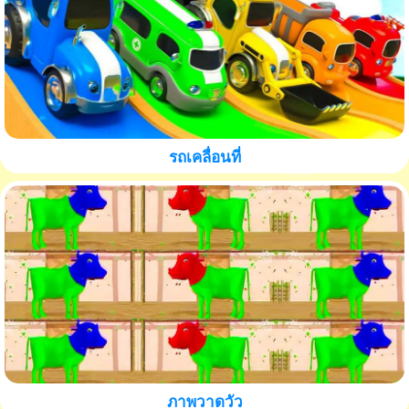
รถเคลื่อนที่
ภาพวาดวัว