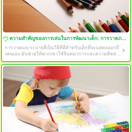
กำลังโหลด...
ความสำคัญของการเล่นในการพัฒนาเด็ก: การวาดภาพและเคล็ดลับการสีสามารถช่วยในการพัฒนา
การวาดและระบายสีเป็นวิธีที่ดีสำหรับเด็กที่จะแสดงออกถึ
งตนเอง มันช่วยให้พวกเขาใช้จินตนาการและความคิดสร้
างสรรค์เพื่อสร้างสิ่งที่ไม่เหมือนใคร รูปแบบเกมนี้ยังช่วยใ
ห้เด็กพัฒนาฝีมือด้านสมองเล็ก ๆ การถือดินสอหรือดินสอแ
ละปรับจัดตำแหน่งบนกระดาษช่วยปรับปรุงประสาทตาแล
ะมือ ความแข็งแรงของนิ้วและความชำนาญในการใช้มือ