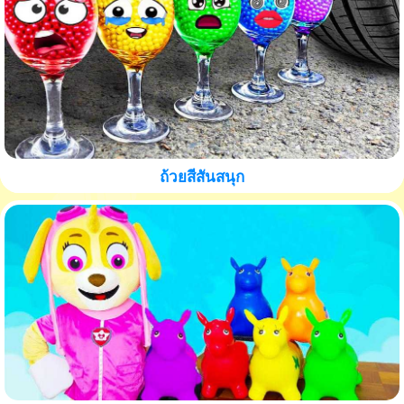
ถ้วยสีสันสนุก