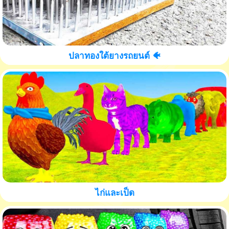
ปลาทองใต้ยางรถยนต์ 🐠
ไก่และเป็ด