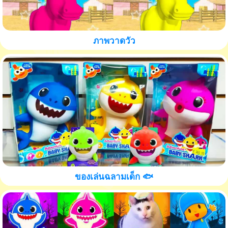
ภาพวาดวัว
ของเล่นฉลามเด็ก 🐟