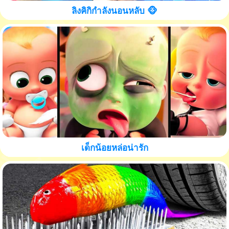
ลิงคิกิกำลังนอนหลับ 🐵
เด็กน้อยหล่อน่ารัก