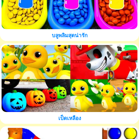
บลูพลิมสุดน่ารัก
เป็ดเหลือง