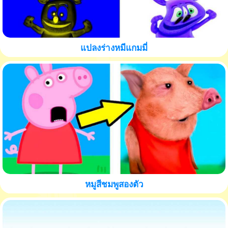
แปลงร่างหมีแกมมี่
หมูสีชมพูสองตัว