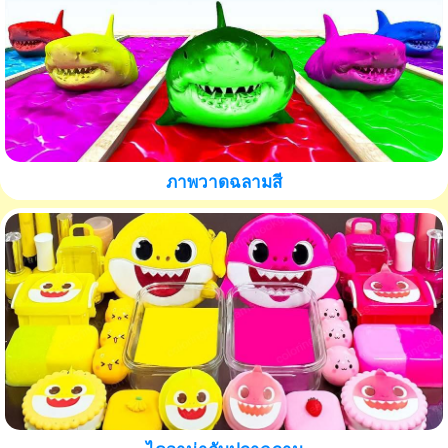
ภาพวาดฉลามสี