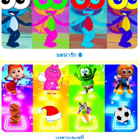
มดน่ารัก 🐜
เมชาและหมี