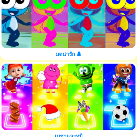
มดน่ารัก 🐜
เมชาและหมี