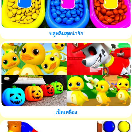
บลูพลิมสุดน่ารัก
เป็ดเหลือง