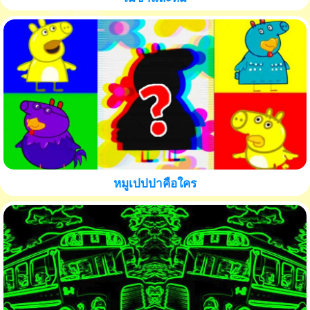
หมูเปปปาคือใคร