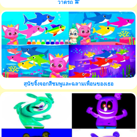
วาดรถ 🚖
สุนัขจิ้งจอกสีชมพูและฉลามเพื่อนของเธอ