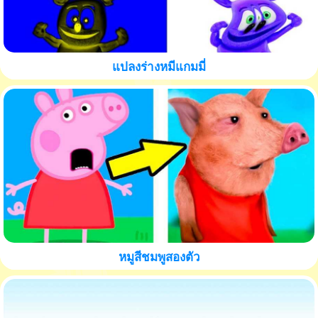
แปลงร่างหมีแกมมี่
หมูสีชมพูสองตัว