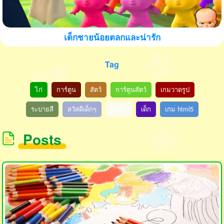
เด็กชายน้อยตลกและน่ารัก
Tag
ไก่
การ์ตูน
สัตว์
การ์ตูนสัตว์
เกมวาดรูป
ระบายสี
สวัสดีเด็กๆ
มือถือ
เด็ก
เกม html5
Posts