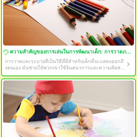
กำลังโหลด...
ความสำคัญของการเล่นในการพัฒนาเด็ก: การวาดภาพและเคล็ดลับการสีสามารถช่วยในการพัฒนา
การวาดและระบายสีเป็นวิธีที่ดีสำหรับเด็กที่จะแสดงออกถึ
งตนเอง มันช่วยให้พวกเขาใช้จินตนาการและความคิดสร้
างสรรค์เพื่อสร้างสิ่งที่ไม่เหมือนใคร รูปแบบเกมนี้ยังช่วยใ
ห้เด็กพัฒนาฝีมือด้านสมองเล็ก ๆ การถือดินสอหรือดินสอแ
ละปรับจัดตำแหน่งบนกระดาษช่วยปรับปรุงประสาทตาแล
ะมือ ความแข็งแรงของนิ้วและความชำนาญในการใช้มือ