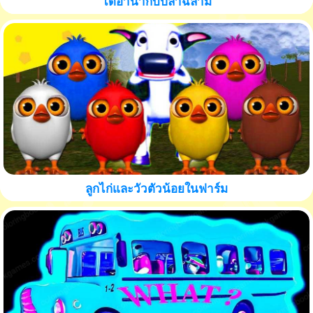
ไดอาน่ากับปลาฉลาม
ลูกไก่และวัวตัวน้อยในฟาร์ม