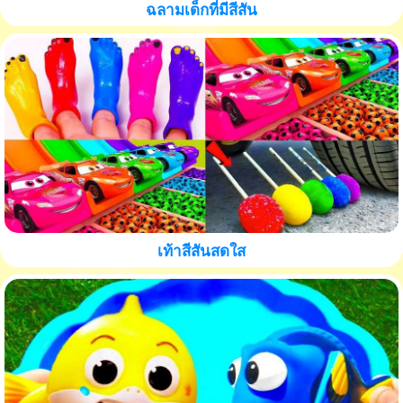
ฉลามเด็กที่มีสีสัน
เท้าสีสันสดใส