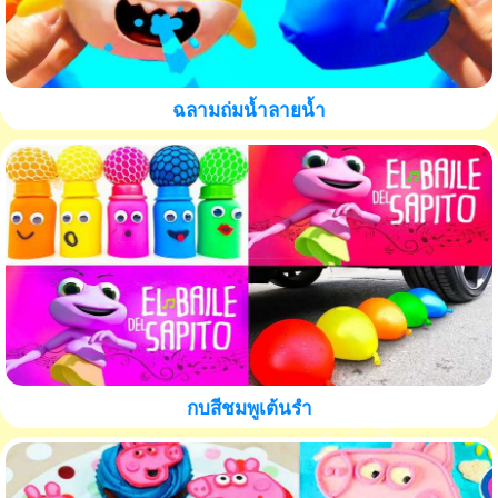
ฉลามถ่มน้ำลายน้ำ
กบสีชมพูเต้นรำ