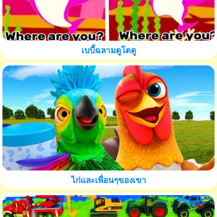
เบบี้ฉลามดูโดดู
ไก่และเพื่อนๆของเขา