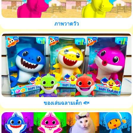
ภาพวาดวัว
ของเล่นฉลามเด็ก 🐟