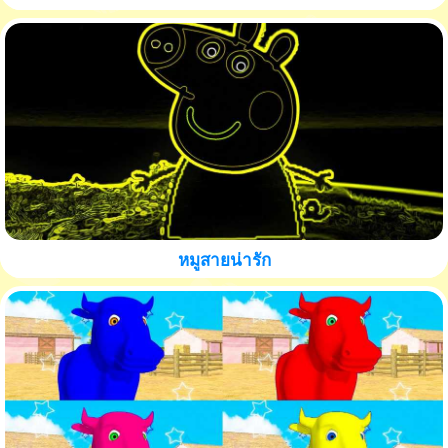
หมูสายน่ารัก