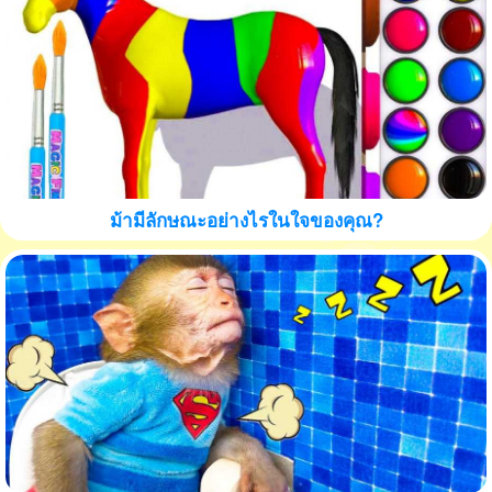
ม้ามีลักษณะอย่างไรในใจของคุณ?