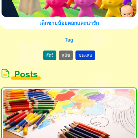
เด็กชายน้อยตลกและน่ารัก
Tag
สัตว์
สุนัข
ของเล่น
Posts