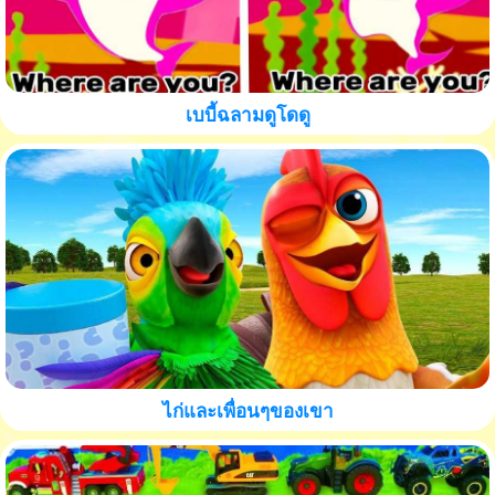
เบบี้ฉลามดูโดดู
ไก่และเพื่อนๆของเขา