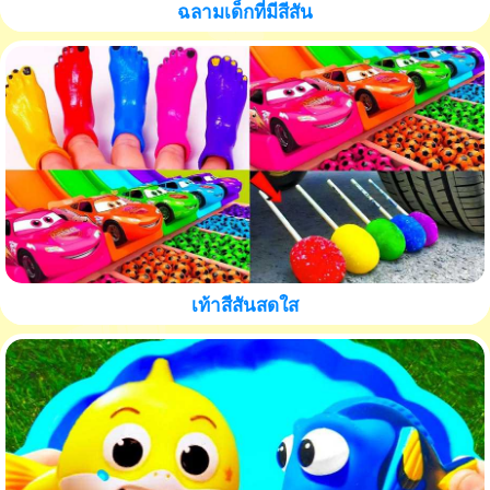
ฉลามเด็กที่มีสีสัน
เท้าสีสันสดใส