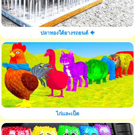
ปลาทองใต้ยางรถยนต์ 🐠
ไก่และเป็ด