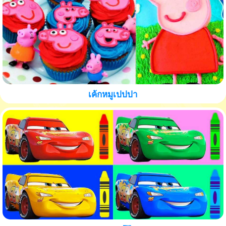
เค้กหมูเปปปา