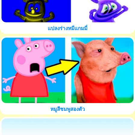
แปลงร่างหมีแกมมี่
หมูสีชมพูสองตัว