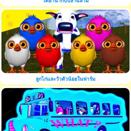
ไดอาน่ากับปลาฉลาม
ลูกไก่และวัวตัวน้อยในฟาร์ม