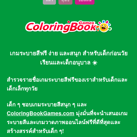
เกมระบายสีฟรี ง่าย และสนุก สำหรับเด็กก่อนวัย
เรียนและเด็กอนุบาล ☀️
สำรวจรายชื่อเกมระบายสีฟรีของเราสำหรับเด็กและ
เด็กเล็กทุกวัย
เด็ก ๆ ชอบเกมระบายสีสนุก ๆ และ
ColoringBookGames.com
มุ่งมั่นที่จะนำเสนอเกม
ระบายสีและเกมวาดภาพออนไลน์ฟรีที่ดีที่สุดและ
สร้างสรรค์สำหรับเด็ก ๆ!