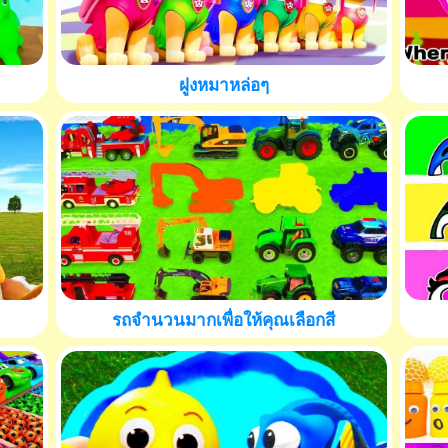
ฝูงหมาหล่อๆ
รถจำนวนมากเพื่อให้คุณเลือกสี