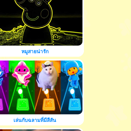
หมูสายน่ารัก
เล่นกับฉลามที่มีสีสัน