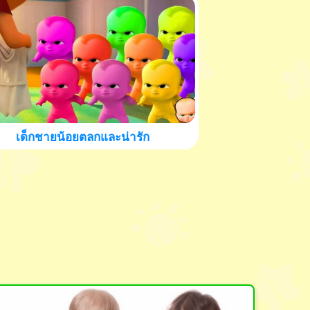
เด็กชายน้อยตลกและน่ารัก