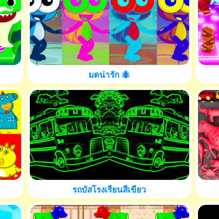
มดน่ารัก 🐜
รถบัสโรงเรียนสีเขียว