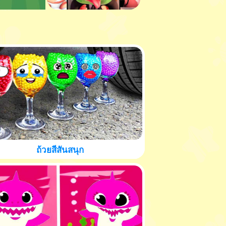
ถ้วยสีสันสนุก