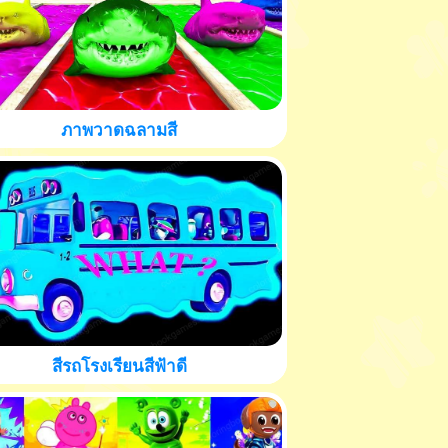
ภาพวาดฉลามสี
สีรถโรงเรียนสีฟ้าดี