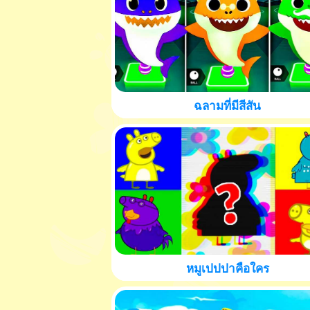
ฉลามที่มีสีสัน
หมูเปปปาคือใคร