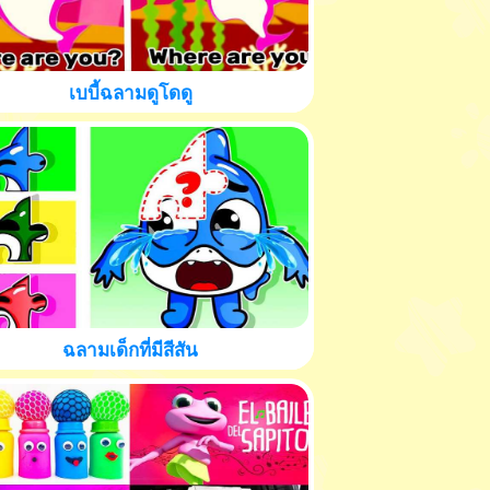
เบบี้ฉลามดูโดดู
ฉลามเด็กที่มีสีสัน