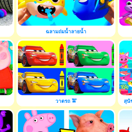
ฉลามถ่มน้ำลายน้ำ
วาดรถ 🚖
สุน