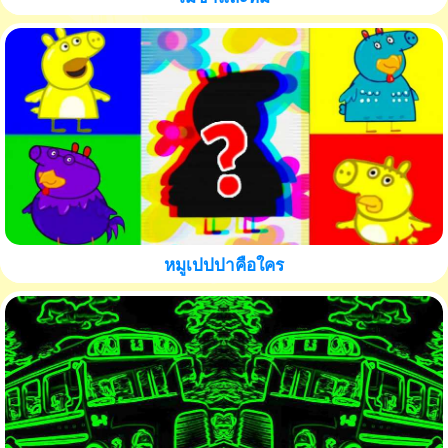
หมูเปปปาคือใคร