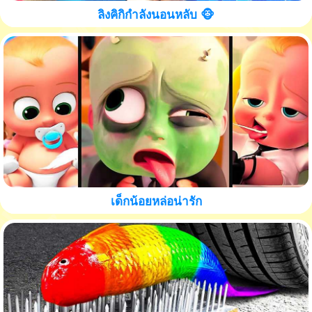
ลิงคิกิกำลังนอนหลับ 🐵
เด็กน้อยหล่อน่ารัก