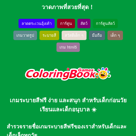
วาดภาพที่สวยที่สุด！
ลาดตระเวนอุ้งเท้า
การ์ตูน
สัตว์
การ์ตูนสัตว์
เกมวาดรูป
ระบายสี
สวัสดีเด็ก ๆ
มือถือ
เด็ก ๆ
เกม html5
เกมระบายสีฟรี ง่าย และสนุก สำหรับเด็กก่อนวัย
เรียนและเด็กอนุบาล ☀️
สำรวจรายชื่อเกมระบายสีฟรีของเราสำหรับเด็กและ
เด็กเล็กทุกวัย