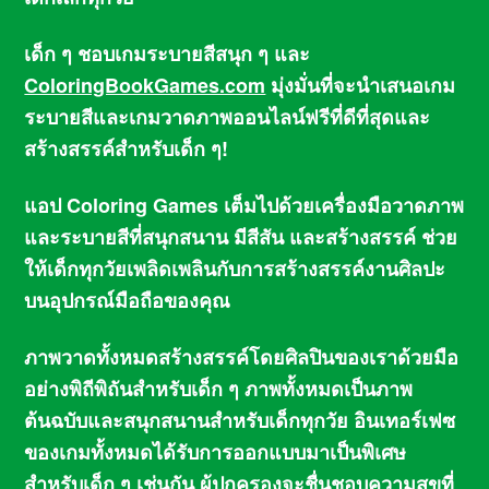
เด็ก ๆ ชอบเกมระบายสีสนุก ๆ และ
ColoringBookGames.com
มุ่งมั่นที่จะนำเสนอเกม
ระบายสีและเกมวาดภาพออนไลน์ฟรีที่ดีที่สุดและ
สร้างสรรค์สำหรับเด็ก ๆ!
แอป Coloring Games เต็มไปด้วยเครื่องมือวาดภาพ
และระบายสีที่สนุกสนาน มีสีสัน และสร้างสรรค์ ช่วย
ให้เด็กทุกวัยเพลิดเพลินกับการสร้างสรรค์งานศิลปะ
บนอุปกรณ์มือถือของคุณ
ภาพวาดทั้งหมดสร้างสรรค์โดยศิลปินของเราด้วยมือ
อย่างพิถีพิถันสำหรับเด็ก ๆ ภาพทั้งหมดเป็นภาพ
ต้นฉบับและสนุกสนานสำหรับเด็กทุกวัย อินเทอร์เฟซ
ของเกมทั้งหมดได้รับการออกแบบมาเป็นพิเศษ
สำหรับเด็ก ๆ เช่นกัน ผู้ปกครองจะชื่นชอบความสุขที่