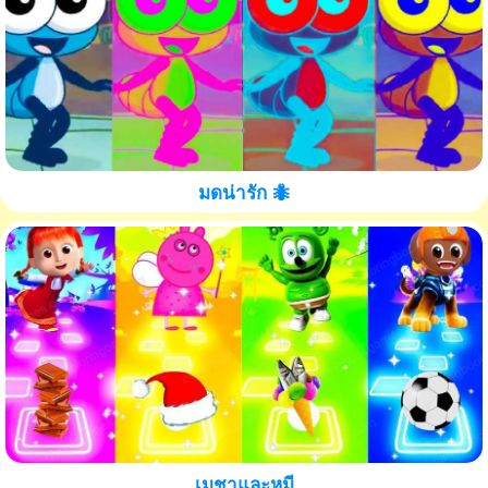
มดน่ารัก 🐜
เมชาและหมี