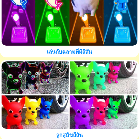
เล่นกับฉลามที่มีสีสัน
ลูกสุนัขสีสัน