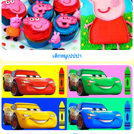
เค้กหมูเปปปา