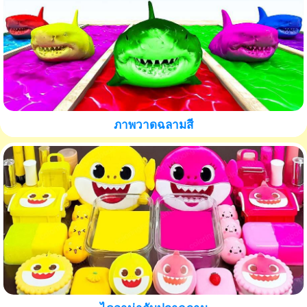
ภาพวาดฉลามสี