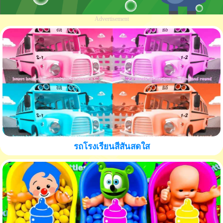
Advertisement
รถโรงเรียนสีสันสดใส