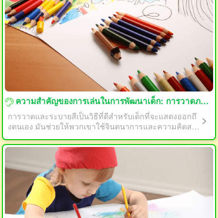
กำลังโหลด...
ความสำคัญของการเล่นในการพัฒนาเด็ก: การวาดภาพและเคล็ดลับการสีสามารถช่วยในการพัฒนา
การวาดและระบายสีเป็นวิธีที่ดีสำหรับเด็กที่จะแสดงออกถึ
งตนเอง มันช่วยให้พวกเขาใช้จินตนาการและความคิดสร้
างสรรค์เพื่อสร้างสิ่งที่ไม่เหมือนใคร รูปแบบเกมนี้ยังช่วยใ
ห้เด็กพัฒนาฝีมือด้านสมองเล็ก ๆ การถือดินสอหรือดินสอแ
ละปรับจัดตำแหน่งบนกระดาษช่วยปรับปรุงประสาทตาแล
ะมือ ความแข็งแรงของนิ้วและความชำนาญในการใช้มือ