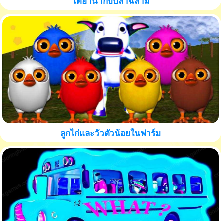
ไดอาน่ากับปลาฉลาม
ลูกไก่และวัวตัวน้อยในฟาร์ม