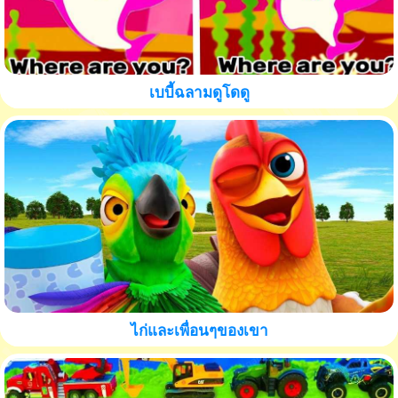
เบบี้ฉลามดูโดดู
ไก่และเพื่อนๆของเขา