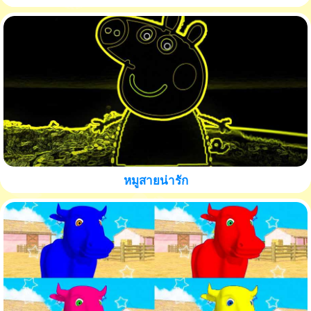
หมูสายน่ารัก