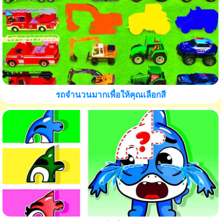
รถจำนวนมากเพื่อให้คุณเลือกสี