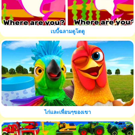
เบบี้ฉลามดูโดดู
ไก่และเพื่อนๆของเขา