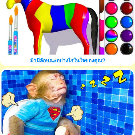
ม้ามีลักษณะอย่างไรในใจของคุณ?