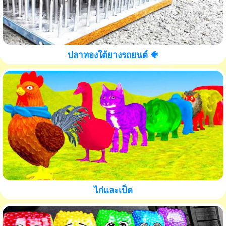
ปลาทองใต้ยางรถยนต์ 🐠
ไก่และเป็ด