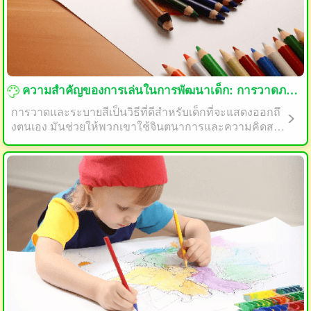
กำลังโหลด...
ความสำคัญของการเล่นในการพัฒนาเด็ก: การวาดภาพและเคล็ดลับการสีสามารถช่วยในการพัฒนา
การวาดและระบายสีเป็นวิธีที่ดีสำหรับเด็กที่จะแสดงออกถึ
งตนเอง มันช่วยให้พวกเขาใช้จินตนาการและความคิดสร้
างสรรค์เพื่อสร้างสิ่งที่ไม่เหมือนใคร รูปแบบเกมนี้ยังช่วยใ
ห้เด็กพัฒนาฝีมือด้านสมองเล็ก ๆ การถือดินสอหรือดินสอแ
ละปรับจัดตำแหน่งบนกระดาษช่วยปรับปรุงประสาทตาแล
ะมือ ความแข็งแรงของนิ้วและความชำนาญในการใช้มือ