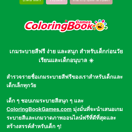
เกมระบายสีฟรี ง่าย และสนุก สำหรับเด็กก่อนวัย
เรียนและเด็กอนุบาล ☀️
สำรวจรายชื่อเกมระบายสีฟรีของเราสำหรับเด็กและ
เด็กเล็กทุกวัย
เด็ก ๆ ชอบเกมระบายสีสนุก ๆ และ
ColoringBookGames.com
มุ่งมั่นที่จะนำเสนอเกม
ระบายสีและเกมวาดภาพออนไลน์ฟรีที่ดีที่สุดและ
สร้างสรรค์สำหรับเด็ก ๆ!