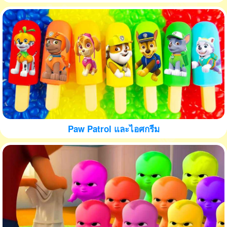
Paw Patrol และไอศกรีม