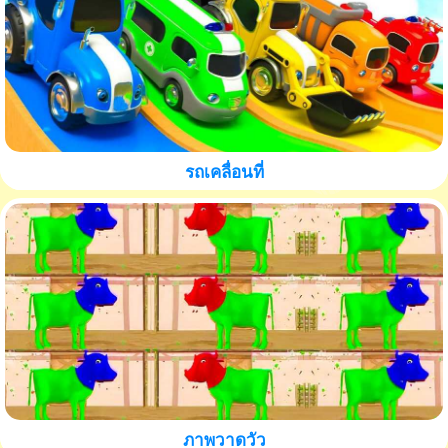
รถเคลื่อนที่
ภาพวาดวัว