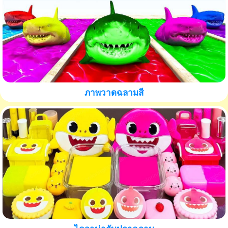
ภาพวาดฉลามสี