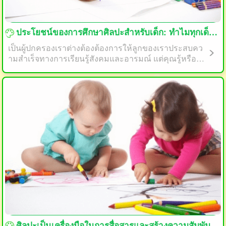
กำลังโหลด...
ประโยชน์ของการศึกษาศิลปะสำหรับเด็ก: ทำไมทุกเด็กควรวาดและระบายสี
เป็นผู้ปกครองเราต่างต้องต้องการให้ลูกของเราประสบคว
ามสำเร็จทางการเรียนรู้สังคมและอารมณ์ แต่คุณรู้หรือไม่
ว่าการศึกษาศิลปะสามารถเป็นส่วนสำคัญในการช่วยให้ลู
กของคุณเติบโตอย่างเต็มศักยภาพได้หรือไม่? ในบทความ
นี้เราจะสำรวจประโยชน์ของการศึกษาศิลปะสำหรับเด็กแ
ละเหตุผลว่าทำไมทุกเด็กควรวาดและระบายสี
กำลังโหลด...
ศิลปะเป็นเครื่องมือในการสื่อสารและสร้างความสัมพันธ์กับลูกของคุณ