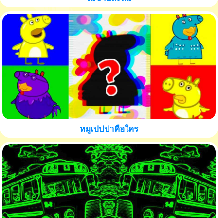
หมูเปปปาคือใคร