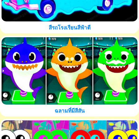
สีรถโรงเรียนสีฟ้าดี
ฉลามที่มีสีสัน