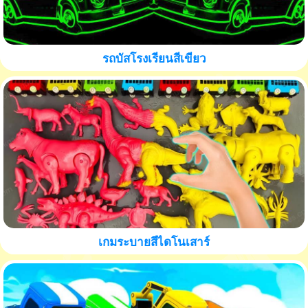
รถบัสโรงเรียนสีเขียว
เกมระบายสีไดโนเสาร์