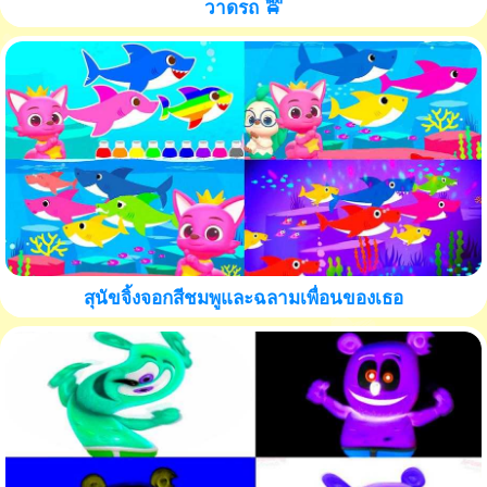
วาดรถ 🚖
สุนัขจิ้งจอกสีชมพูและฉลามเพื่อนของเธอ