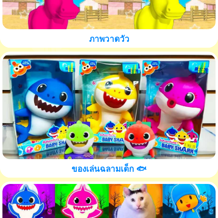
ภาพวาดวัว
ของเล่นฉลามเด็ก 🐟