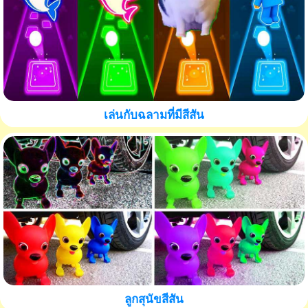
เล่นกับฉลามที่มีสีสัน
ลูกสุนัขสีสัน