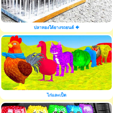
ปลาทองใต้ยางรถยนต์ 🐠
ไก่และเป็ด